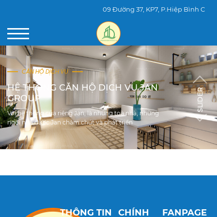
09 Đường 37, KP7, P.Hiệp Bình Chán
CĂN HỘ DỊCH VỤ
HỆ THỐNG CĂN HỘ DỊCH VỤ JAN
GROUP
Với hệ thống của riêng Jan, là những toà nhà, những
ngôi nhà được Jan chăm chút và phát triển
THÔNG TIN
CHÍNH
FANPAGE